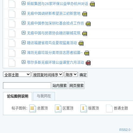
蚂蚁集团与26家环保公益举办杭州对话
无痕中国调研新希望浙江初新营地
无痕中国参加深圳社基会拾点工作坊
无痕中国与民宿协会踏访聊城花筑
踏访福建省观鸟会夏观猛禽活动
潍坊无痕垃圾分类项目志愿者招募~
鄂尔多斯无痕环境公益课堂六月活动
与我同在
论坛图例说明
帖子图例：
总置顶
区置顶
版置顶
普通主
RSS2.0
|