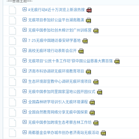
-==普通主题==-
交易帖
#无痕行动#近十万浏览上新浪热搜
新小字报
无痕项目参加好公益平台湖南路演
无痕中国参加社创木棉计划广州训练营
7·25无痕中国踏访泰安研学基地
高校无痕环境行动表彰会召开
无痕项目“公民十条工作坊”获中国公益慈善大赛百强
济南市科协调研无痕环境教育项目
生态环境部宣教中心调研无痕环境项目
无痕中国参加同里国家湿地公园开园仪式
全国森林研学培训引入无痕环境课程
全国自然教育网络分享无痕中国探索
无痕中国参加跨境生态考察吉林工作坊
南都基金会举办城市创办者济南站无痕活动