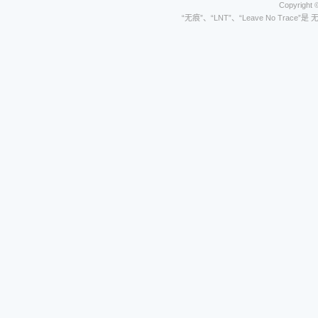
Copyright 
“无痕”、“LNT”、“Leave No Trace”是 无痕