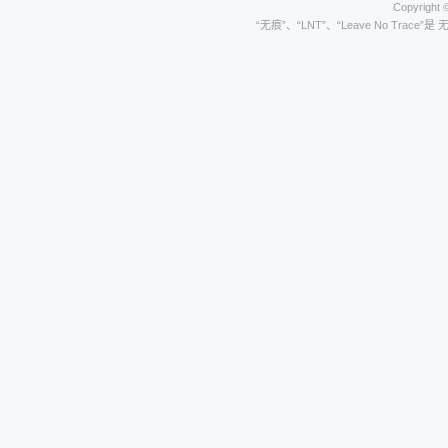
Copyright 
“无痕”、“LNT”、“Leave No Trace”是 无痕