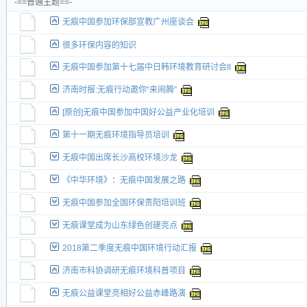
-==普通主题==-
交易帖
无痕中国参加环保部宣教广州座谈会
新小字报
很多环保内容的知识
无痕中国参加第十七届中日韩环境教育研讨会II
济南时报:无痕行动邀你“来闹腾”
[原创]无痕中国参加中国好公益产业化培训
第十一期无痕环境指导员培训
无痕中国出席长沙高校环境沙龙
《中华环境》：无痕中国发展之路
无痕中国参加全国环保贵阳培训班
无痕课堂成为山东绿色创建亮点
2018第二季度无痕中国环境行动汇报
济南市科协调研无痕环境科普项目
无痕公益课堂亮相好公益赤峰路演