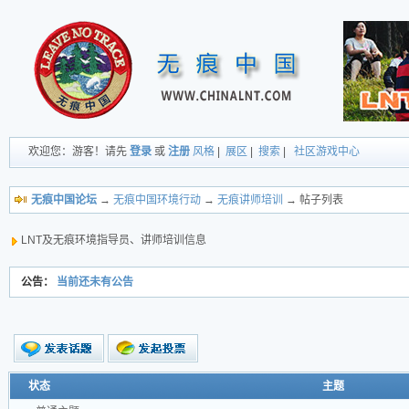
欢迎您：游客！请先
登录
或
注册
风格
|
展区
|
搜索
|
社区游戏中心
无痕中国论坛
→
无痕中国环境行动
→
无痕讲师培训
→ 帖子列表
LNT及无痕环境指导员、讲师培训信息
公告：
当前还未有公告
新的主题
状态
主题
投票帖