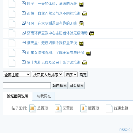
叶子：一天的体验，满满的收获
西柚：自然而然又与众不同的培训
轻风：在大明湖遇见有趣的无痕
济南环保宣教中心志愿者体验无痕活动
满天星：无痕培训令我获益匪浅
山东女院邹春柳：了解无痕参与环保
第十九期无痕及公民十条讲师培训
与我同在
论坛图例说明
帖子图例：
总置顶
区置顶
版置顶
普通主
RSS2.0
|