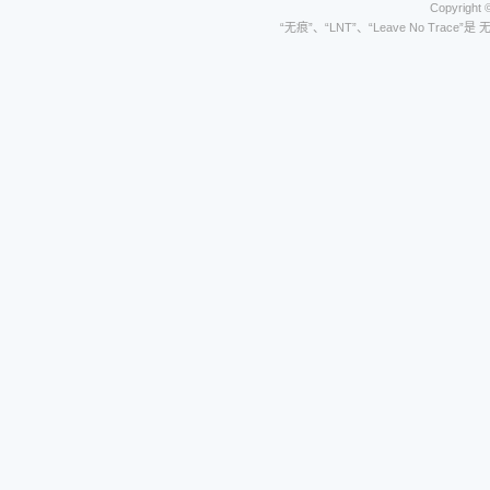
Copyright 
“无痕”、“LNT”、“Leave No Trace”是 无痕