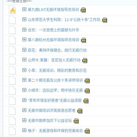
-==普通主题==-
交易帖
第九期LNT无痕环境指导员培训
新小字报
山东师范大学生科院：12·9“公民十条”工作坊
合欢：一次思想上的震撼与升华
第八期杭州无痕环境指导员培训
荻花：秉持环保理念，践行无痕行动
山师大·紫藤：坚定加入无痕行动
小草：无痕培训，精彩的教育和示范
第二十期无痕及公民十条讲师培训
小绵羊：边玩边学，雨中快乐无痕
“青年环境友好使者”无痕公益讲座
无痕中国培训济南旅游志愿者
无痕中国参加历下公益论坛
柚子：无痕游戏和环保的完美结合