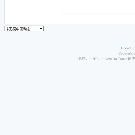
RSS2.0
|
Copyright 
“无痕”、“LNT”、“Leave No Trace”是 无痕