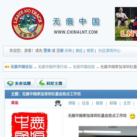
欢迎您：游客！请先
登录
或
注册
风格
|
展区
|
搜索
|
社区游戏中心
无痕中国论坛
→
无痕中国环境行动
→
无痕中国动态
→ 无痕中国参加深圳社
主题：无痕中国参加深圳社基会拾点工作坊
新的主题
投票帖
章鱼
博客
|
信息
|
搜索
|
邮箱
|
主页
|
交易帖
小字报
无痕中国参加深圳社基会拾点工作坊