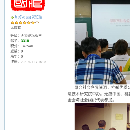
加好友
发短信
无痕君
等级：无痕论坛版主
帖子：
3318
积分：147540
威望：0
精华：0
注册：
2021/1/1 17:15:08
聚合社会各界资源，推举优质
进技术研究院举办。无痕中国、桃
金会与社会组织代表参加。