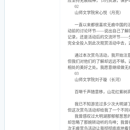
应坚持无痕精神，节约资源，保护
02
山师文学院宋心悦（月亮）
一直以来都很喜欢无痕中国的
动前的讨论环节
——说出自己了解
记录，还是活动后的交流环节——
完全全投入到此次观赏活动中去，
通过本次赏鸟活动，我开始注
但我们对他们的了解却远远不够。
相处的美好之处。我愿意继续做无
03
山师文学院刘子璇（长河）
百啭千声随意移，山花红紫树
我已不知游览过多少次大明湖
但这次赏鸟活动却给我了一个不同
我曾感叹过大明湖那郁郁葱葱
却忽略了那婉转动听的鸟啼；我曾
次无痕赏鸟活动让我彻彻底底地看