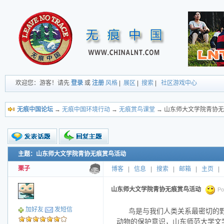
欢迎您：游客！请先
登录
或
注册
风格
|
展区
|
搜索
|
社区游戏中心
无痕中国论坛
→
无痕中国环境行动
→
无痕赏鸟课堂
→ 山东师大文学院青协
主题：山东师大文学院青协无痕赏鸟活动
新的主题
投票帖
栗子
博客
|
信息
|
搜索
|
邮箱
|
主页
|
交易帖
小字报
山东师大文学院青协无痕赏鸟活动
Po
加好友
发短信
鸟是与我们人类关系最密切的
动物的保护意识，山东师范大学文