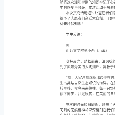
够将这次活动学到的知识牢记于心
中的感受与收获，本次活动于热烈
本次赏鸟活动通过让志愿者们
给予了志愿者们亲近大自然、了解
科普环保知识！
学生反馈：
01
山师文学院董小西（小溪）
身披晨光，踏秋而来，清风徐
到了风景秀美的大明湖畔，寓教于
“嘘，大家注意观察那边停在
生鸟类与自然生态知识的海洋。在
转星移，候鸟来来往往，每一只野
停下脚步，驻足欣赏，在美丽的自
充实的时光转瞬即逝，短短半
习到的无痕精神却深深镌刻在我们