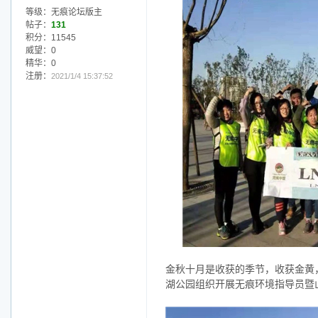
等级：无痕论坛版主
帖子：
131
积分：11545
威望：0
精华：0
注册：
2021/1/4 15:37:52
金秋十月是收获的季节，收获金黄，
湖公园组织开展无痕环境指导员暨