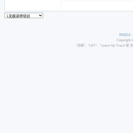
RSS2.0
|
Copyright 
“无痕”、“LNT”、“Leave No Trace”是 无痕