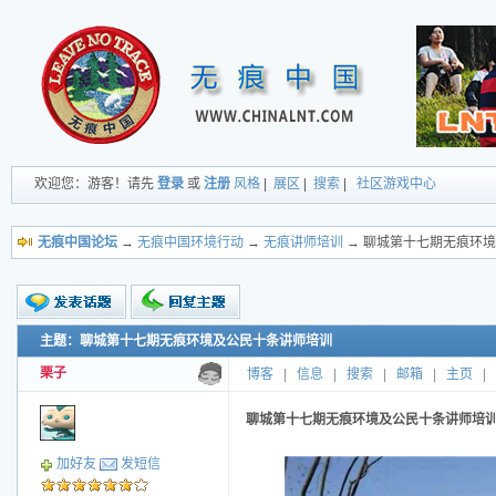
欢迎您：游客！请先
登录
或
注册
风格
|
展区
|
搜索
|
社区游戏中心
无痕中国论坛
→
无痕中国环境行动
→
无痕讲师培训
→ 聊城第十七期无痕环
主题：聊城第十七期无痕环境及公民十条讲师培训
新的主题
投票帖
栗子
博客
|
信息
|
搜索
|
邮箱
|
主页
|
交易帖
小字报
聊城第十七期无痕环境及公民十条讲师培
加好友
发短信