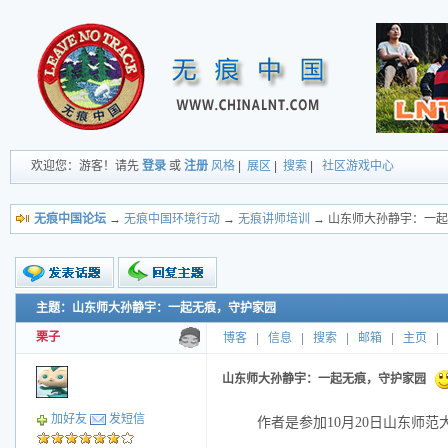
欢迎您：游客！请先
登录
或
注册
风格
|
展区
|
搜索
|
社区游戏中心
无痕中国论坛
→
无痕中国环境行动
→
无痕讲师培训
→ 山东师大孙静宇：一
主题：山东师大孙静宇：一起无痕，守护家园
新的主题
投票帖
栗子
博客
|
信息
|
搜索
|
邮箱
|
主页
|
交易帖
小字报
山东师大孙静宇：一起无痕，守护家园
加好友
发短信
作者是参加10月20日山东师