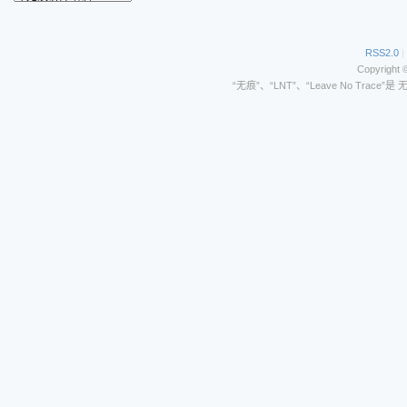
RSS2.0
|
Copyright 
“无痕”、“LNT”、“Leave No Trace”是 无痕