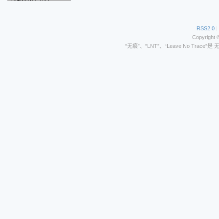
RSS2.0
|
Copyright 
“无痕”、“LNT”、“Leave No Trace”是 无痕