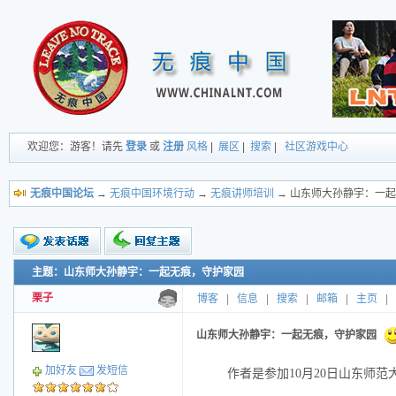
欢迎您：游客！请先
登录
或
注册
风格
|
展区
|
搜索
|
社区游戏中心
无痕中国论坛
→
无痕中国环境行动
→
无痕讲师培训
→ 山东师大孙静宇：一
主题：山东师大孙静宇：一起无痕，守护家园
新的主题
投票帖
栗子
博客
|
信息
|
搜索
|
邮箱
|
主页
|
交易帖
小字报
山东师大孙静宇：一起无痕，守护家园
加好友
发短信
作者是参加10月20日山东师