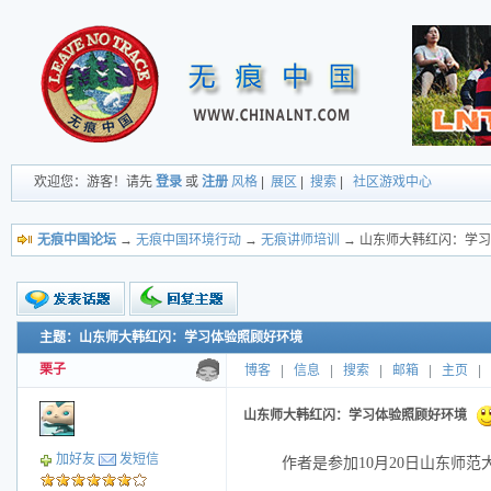
欢迎您：游客！请先
登录
或
注册
风格
|
展区
|
搜索
|
社区游戏中心
无痕中国论坛
→
无痕中国环境行动
→
无痕讲师培训
→ 山东师大韩红闪：学
主题：山东师大韩红闪：学习体验照顾好环境
新的主题
投票帖
栗子
博客
|
信息
|
搜索
|
邮箱
|
主页
|
交易帖
小字报
山东师大韩红闪：学习体验照顾好环境
加好友
发短信
作者是参加10月20日山东师