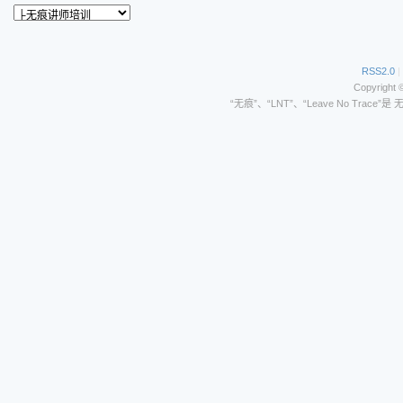
RSS2.0
|
Copyright 
“无痕”、“LNT”、“Leave No Trace”是 无痕