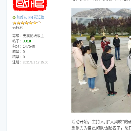
加好友
发短信
无痕君
等级：无痕论坛版主
帖子：
3318
积分：147540
威望：0
精华：0
注册：
2021/1/1 17:15:08
活动开始，主持人用“大风吹”
想象力为自己的队伍起名字，想