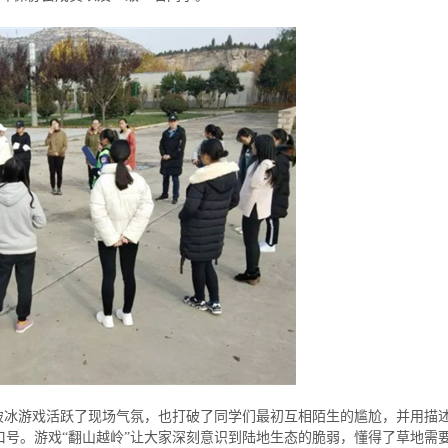
的破冰游戏活跃了现场气氛，也打破了同学们最初互相陌生的尴尬，并用描
口号。游戏“翻山越岭”让大家深刻意识到陆地生态的脆弱，懂得了草地需