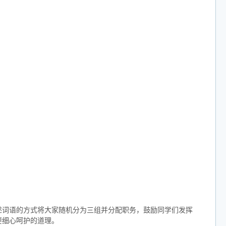
述词语的方式将大家随机分为三组并分配职务，鼓励同学们发挥
要细心呵护的道理。