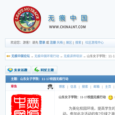
欢迎您：游客！请先
登录
或
注册
风格
|
展区
|
搜索
|
社区游戏中心
无痕中国论坛
→
无痕中国环境行动
→
无痕讲师培训
→ 山东女子学院：11·
主题：山东女子学院：11·17校园无痕行动
新的主题
投票帖
章鱼
博客
|
信息
|
搜索
|
邮箱
|
主页
|
交易帖
小字报
山东女子学院：11·17校园无痕行动
P
为美化校园环境，提高学生的
动。参加此次活动的有7位绿之源