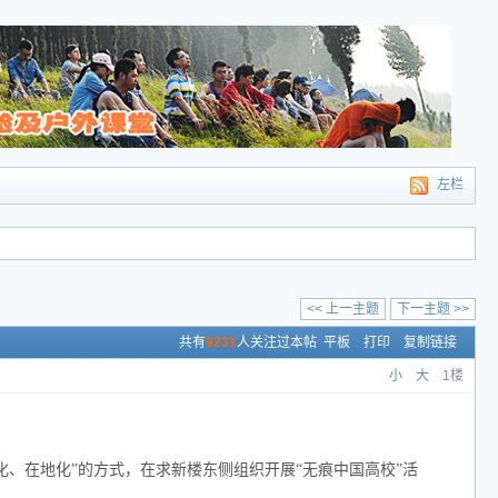
左栏
<< 上一主题
下一主题 >>
共有
9231
人关注过本帖
平板
打印
复制链接
小
大
1楼
化、在地化”的方式，在求新楼东侧组织开展“无痕中国高校”活