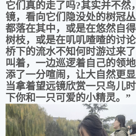
它们真的走了吗
?其实并不然
镜，看向它们隐没处的树冠丛
都落在其中，或是在悠然自得
树枝，或是在叽叽喳喳的讨论
桥下的流水不知何时游过来了
叫着，一边巡逻着自己的领地
添了一分喧闹，让大自然更显
当拿着望远镜欣赏一只鸟儿时
下你和一只可爱的小精灵。
”