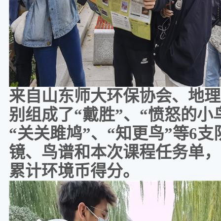
来自山东师大环保协会、地理
别组成了
“戴胜”、“愤怒的小
“关关雎鸠”、“知更鸟”等6
镜、鸟谱和本次课程任务单，
累计环境币得分。